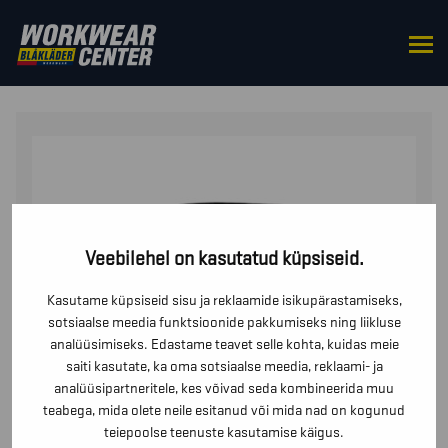
HOME
/
BOTTOMS
/
TROUSERS
/ RIPPTASKUTEGA
PÜKSID X1500
Veebilehel on kasutatud küpsiseid.
Kasutame küpsiseid sisu ja reklaamide isikupärastamiseks,
sotsiaalse meedia funktsioonide pakkumiseks ning liikluse
analüüsimiseks. Edastame teavet selle kohta, kuidas meie
saiti kasutate, ka oma sotsiaalse meedia, reklaami- ja
analüüsipartneritele, kes võivad seda kombineerida muu
teabega, mida olete neile esitanud või mida nad on kogunud
teiepoolse teenuste kasutamise käigus.