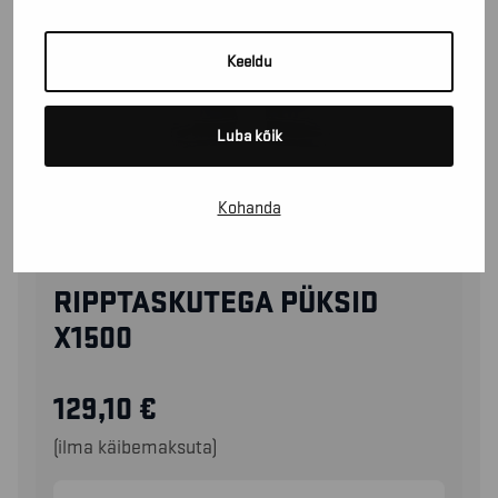
Keeldu
Luba kõik
Kohanda
15001380
RIPPTASKUTEGA PÜKSID
X1500
129,10
€
(ilma käibemaksuta)