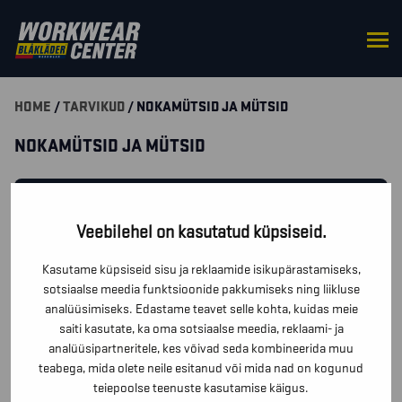
HOME
/
TARVIKUD
/ NOKAMÜTSID JA MÜTSID
NOKAMÜTSID JA MÜTSID
SUODATA TUOTTEITA
Veebilehel on kasutatud küpsiseid.
KAS TEIL ON TOODETE KOHTA KÜSIMUSI? KIRJUTA MEILE
Kasutame küpsiseid sisu ja reklaamide isikupärastamiseks,
JA ME VASTAME ESIMESEL VÕIMALUSEL!
sotsiaalse meedia funktsioonide pakkumiseks ning liikluse
analüüsimiseks. Edastame teavet selle kohta, kuidas meie
saiti kasutate, ka oma sotsiaalse meedia, reklaami- ja
VÕTA MEIEGA ÜHENDUST!
analüüsipartneritele, kes võivad seda kombineerida muu
teabega, mida olete neile esitanud või mida nad on kogunud
teiepoolse teenuste kasutamise käigus.