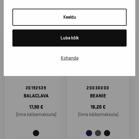
SORTEERIMA
Keeldu
Luba kõik
Kohanda
20192539
20030000
BALACLAVA
BEANIE
17,90
€
18,20
€
(ilma käibemaksuta)
(ilma käibemaksuta)