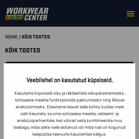
HOME
/ KÕIK TOOTED
KÕIK TOOTED
SUODATA TUOTTEITA
Veebilehel on kasutatud küpsiseid.
KAS TEIL ON TOODETE KOHTA KÜSIMUSI? KIRJUTA MEILE
Kasutame küpsiseid sisu ja reklaamide isikupärastamiseks,
JA ME VASTAME ESIMESEL VÕIMALUSEL!
sotsiaalse meedia funktsioonide pakkumiseks ning liikluse
analüüsimiseks. Edastame teavet selle kohta, kuidas meie
saiti kasutate, ka oma sotsiaalse meedia, reklaami- ja
VÕTA MEIEGA ÜHENDUST!
analüüsipartneritele, kes võivad seda kombineerida muu
teabega, mida olete neile esitanud või mida nad on kogunud
teiepoolse teenuste kasutamise käigus.