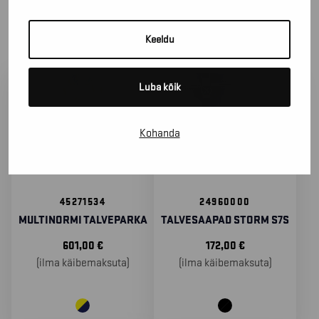
SORTEERIMA
Keeldu
Luba kõik
Kohanda
45271534
24960000
MULTINORMI TALVEPARKA
TALVESAAPAD STORM S7S
601,00
€
172,00
€
(ilma käibemaksuta)
(ilma käibemaksuta)