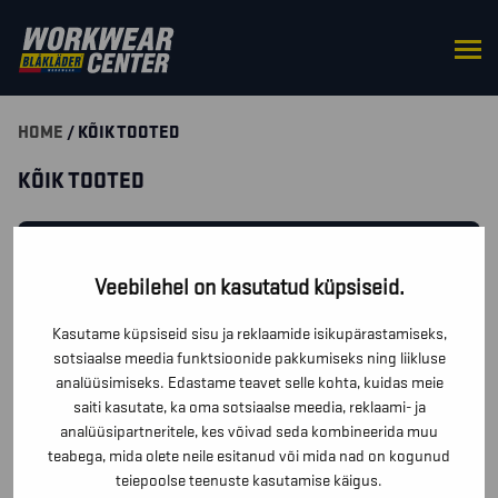
HOME
/ KÕIK TOOTED
KÕIK TOOTED
SUODATA TUOTTEITA
Veebilehel on kasutatud küpsiseid.
KAS TEIL ON TOODETE KOHTA KÜSIMUSI? KIRJUTA MEILE
Kasutame küpsiseid sisu ja reklaamide isikupärastamiseks,
JA ME VASTAME ESIMESEL VÕIMALUSEL!
sotsiaalse meedia funktsioonide pakkumiseks ning liikluse
analüüsimiseks. Edastame teavet selle kohta, kuidas meie
saiti kasutate, ka oma sotsiaalse meedia, reklaami- ja
VÕTA MEIEGA ÜHENDUST!
analüüsipartneritele, kes võivad seda kombineerida muu
teabega, mida olete neile esitanud või mida nad on kogunud
teiepoolse teenuste kasutamise käigus.
Teie valikule vastavaid tooteid ei leitud.