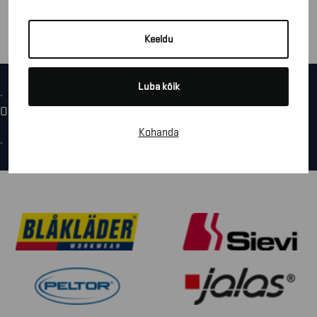
Keeldu
Luba kõik
.
Oops! We could not locate your form.
Kohanda
.