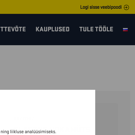
Logi sisse veebipoodi
ETTEVÕTE
KAUPLUSED
TULE TÖÖLE
20771107
ELASTNE NOKAMÜTS
ning liikluse analüüsimiseks.