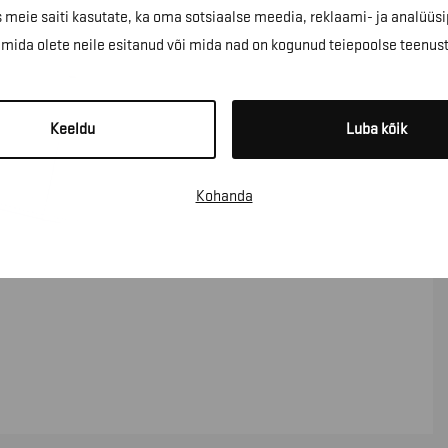
 meie saiti kasutate, ka oma sotsiaalse meedia, reklaami- ja analüüsi
ida olete neile esitanud või mida nad on kogunud teiepoolse teenus
Keeldu
Luba kõik
Kohanda