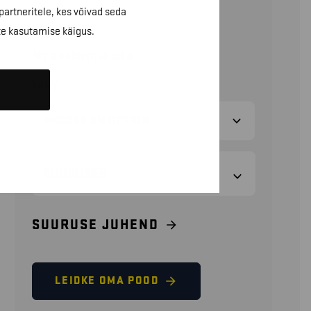
partneritele, kes võivad seda
18,90
€
te kasutamise käigus.
(ilma käibemaksuta)
VÄRV
SUURUSED
SUURUSE JUHEND
LEIDKE OMA POOD