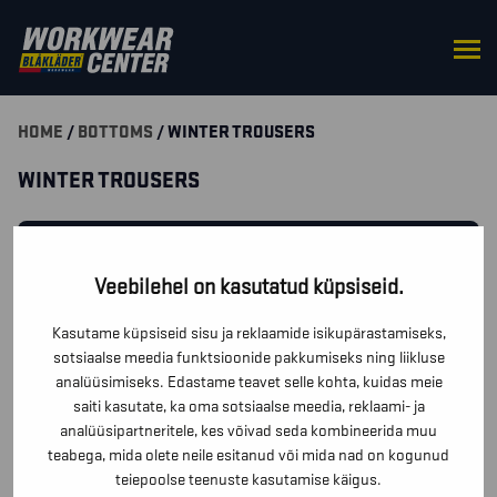
HOME
/
BOTTOMS
/ WINTER TROUSERS
WINTER TROUSERS
SUODATA TUOTTEITA
Veebilehel on kasutatud küpsiseid.
KAS TEIL ON TOODETE KOHTA KÜSIMUSI? KIRJUTA MEILE
Kasutame küpsiseid sisu ja reklaamide isikupärastamiseks,
JA ME VASTAME ESIMESEL VÕIMALUSEL!
sotsiaalse meedia funktsioonide pakkumiseks ning liikluse
analüüsimiseks. Edastame teavet selle kohta, kuidas meie
saiti kasutate, ka oma sotsiaalse meedia, reklaami- ja
VÕTA MEIEGA ÜHENDUST!
analüüsipartneritele, kes võivad seda kombineerida muu
teabega, mida olete neile esitanud või mida nad on kogunud
teiepoolse teenuste kasutamise käigus.
Teie valikule vastavaid tooteid ei leitud.