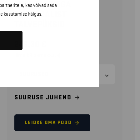
TULEKAITSEGA
partneritele, kes võivad seda
MATERJALIST
te kasutamise käigus.
TALVEPÜKSID
246,30
€
(ilma käibemaksuta)
SUURUSED
SUURUSE JUHEND
LEIDKE OMA POOD