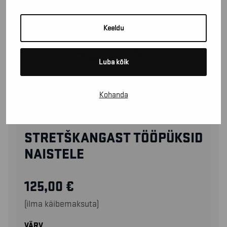
Keeldu
Luba kõik
Kohanda
71321141
STRETŠKANGAST TÖÖPÜKSID
NAISTELE
125,00
€
(ilma käibemaksuta)
VÄRV