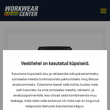
HOME
/
BOTTOMS
/
TROUSERS
/ STRETŠKANGAST
TÖÖPÜKSID NAISTELE
Veebilehel on kasutatud küpsiseid.
Kasutame küpsiseid sisu ja reklaamide isikupärastamiseks,
sotsiaalse meedia funktsioonide pakkumiseks ning liikluse
analüüsimiseks. Edastame teavet selle kohta, kuidas meie
saiti kasutate, ka oma sotsiaalse meedia, reklaami- ja
analüüsipartneritele, kes võivad seda kombineerida muu
teabega, mida olete neile esitanud või mida nad on kogunud
teiepoolse teenuste kasutamise käigus.