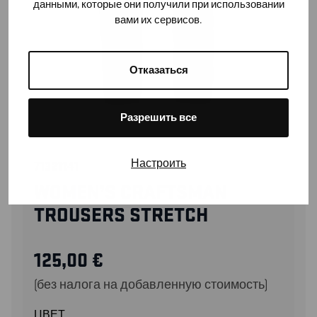
данными, которые они получили при использовании
вами их сервисов.
Отказаться
Разрешить все
Настроить
71321141
WOMEN’S CRAFTSMAN
TROUSERS STRETCH
125,00
€
(без налога на добавленную стоимость)
ЦВЕТ