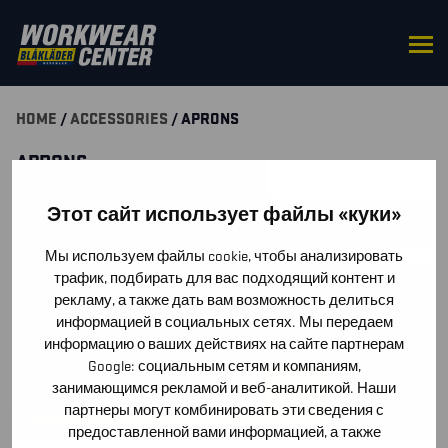
HOME
/
ACCESSORIES
/ APRONS
APRONS
Этот сайт использует файлы «куки»
SUODATA TUOTTEITA
Мы используем файлы cookie, чтобы анализировать
трафик, подбирать для вас подходящий контент и
У ВАС ЕСТЬ ВОПРОСЫ О ПРОДУКЦИИ?
рекламу, а также дать вам возможность делиться
НАПИШИТЕ НАМ, И МЫ ОТВЕТИМ ПРИ ПЕРВОЙ
информацией в социальных сетях. Мы передаем
ВОЗМОЖНОСТИ!
информацию о ваших действиях на сайте партнерам
Google: социальным сетям и компаниям,
занимающимся рекламой и веб-аналитикой. Наши
СВЯЖИТЕСЬ С НАМИ!
партнеры могут комбинировать эти сведения с
предоставленной вами информацией, а также