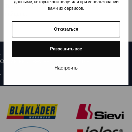
данными, которые они получили при использовании
Товаров, соответствующих вашему выбору, не
вами их сервисов.
найдено.
Отказаться
Разрешить все
.
Ой! Мы не можем найти вашу форму.
Настроить
.