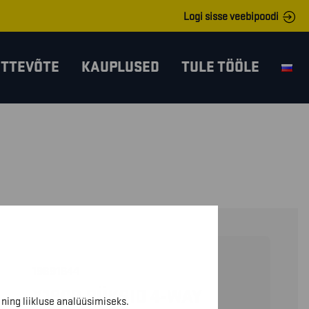
Logi sisse veebipoodi
ETTEVÕTE
KAUPLUSED
TULE TÖÖLE
19891644
X1900 PÜKSID 4-WAY
ning liikluse analüüsimiseks.