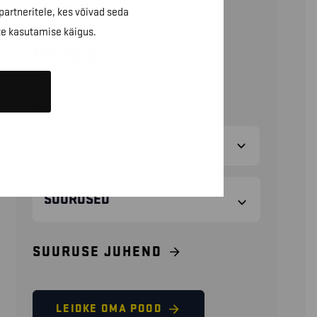
STRETCH
partneritele, kes võivad seda
te kasutamise käigus.
175,10
€
(ilma käibemaksuta)
VÄRV
SUURUSED
SUURUSE JUHEND
LEIDKE OMA POOD