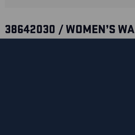
38642030 / WOMEN’S W
LINED VEST
Quilted vest with women’s fit from Blåkläder’s Unite collec
zip and is warmly lined on both torso and back. The sides a
the vest are in knitted polyester, which contributes to the 
mobility and comfort. Good unquilted profiling surfaces.
Also available in men’s model 3863.
Personalization can only be done through embroidery
SERTIFIKAADID