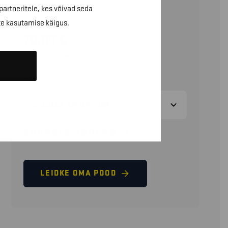
VEST
partneritele, kes võivad seda
te kasutamise käigus.
70,00
€
(ilma käibemaksuta)
VÄRV
SUURUSE JUHEND
LEIDKE OMA POOD