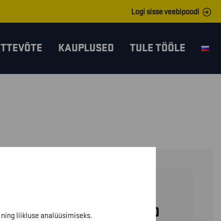
Logi sisse veebipoodi
ETTEVÕTE
KAUPLUSED
TULE TÖÖLE
38642030
WOMEN’S WARM-LINED
ning liikluse analüüsimiseks.