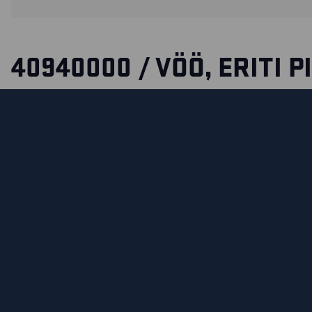
40940000 / VÖÖ, ERITI P
Eriti pikk (160 cm) reguleeritav metallpandlaga vöö. Seda s
saadaval ainult musta värvi.
MATERJALID JA PESEMISJUHISED