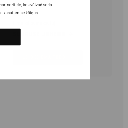
partneritele, kes võivad seda
20,30
€
te kasutamise käigus.
(ilma käibemaksuta)
SUURUSE JUHEND
LEIDKE OMA POOD