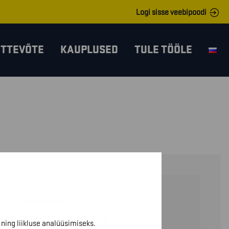
Logi sisse veebipoodi
ETTEVÕTE
KAUPLUSED
TULE TÖÖLE
40940000
VÖÖ, ERITI PIKK
ning liikluse analüüsimiseks.