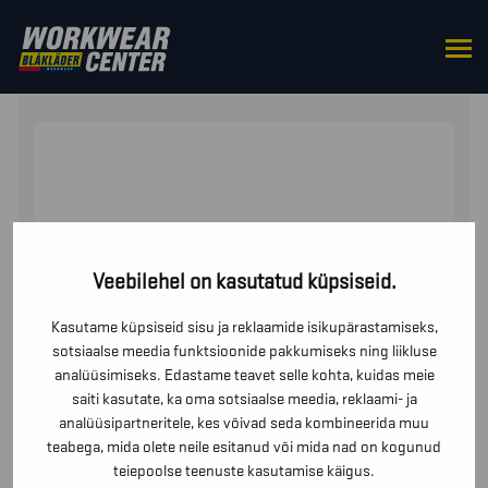
HOME
/
TOPS
/
JACKETS
/ VIHMAJAKK, TASE 1
Veebilehel on kasutatud küpsiseid.
Kasutame küpsiseid sisu ja reklaamide isikupärastamiseks,
sotsiaalse meedia funktsioonide pakkumiseks ning liikluse
analüüsimiseks. Edastame teavet selle kohta, kuidas meie
saiti kasutate, ka oma sotsiaalse meedia, reklaami- ja
analüüsipartneritele, kes võivad seda kombineerida muu
teabega, mida olete neile esitanud või mida nad on kogunud
teiepoolse teenuste kasutamise käigus.