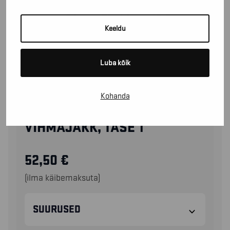
Keeldu
Luba kõik
Kohanda
43112000
VIHMAJAKK, TASE 1
52,50
€
(ilma käibemaksuta)
SUURUSED