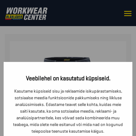
HOME
/
BOTTOMS
/
TROUSERS
/ VENIVAD TÖÖPÜKSID
X1900
Veebilehel on kasutatud küpsiseid.
Kasutame küpsiseid sisu ja reklaamide isikupärastamiseks,
sotsiaalse meedia funktsioonide pakkumiseks ning liikluse
analüüsimiseks. Edastame teavet selle kohta, kuidas meie
saiti kasutate, ka oma sotsiaalse meedia, reklaami- ja
analüüsipartneritele, kes võivad seda kombineerida muu
teabega, mida olete neile esitanud või mida nad on kogunud
teiepoolse teenuste kasutamise käigus.