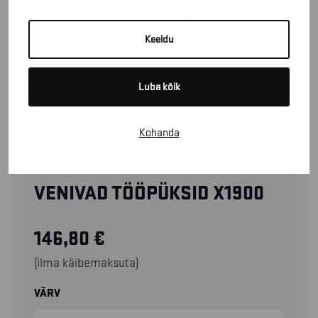
Keeldu
Luba kõik
Kohanda
19901141
VENIVAD TÖÖPÜKSID X1900
146,80
€
(ilma käibemaksuta)
VÄRV