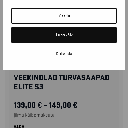
Keeldu
Luba kõik
Kohanda
24390000
VEEKINDLAD TURVASAAPAD
ELITE S3
139,00
€
–
149,00
€
(ilma käibemaksuta)
VÄRV