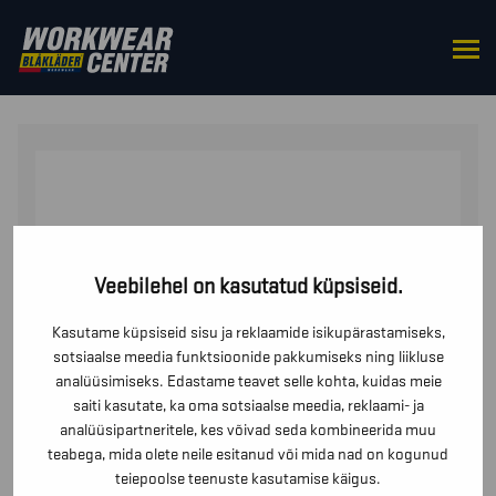
HOME
/
FOOTWEAR
/
PROTECTIVE
FOOTWEAR
/ VEEKINDLAD TURVASAAPAD ELITE S3
Veebilehel on kasutatud küpsiseid.
Kasutame küpsiseid sisu ja reklaamide isikupärastamiseks,
sotsiaalse meedia funktsioonide pakkumiseks ning liikluse
analüüsimiseks. Edastame teavet selle kohta, kuidas meie
saiti kasutate, ka oma sotsiaalse meedia, reklaami- ja
analüüsipartneritele, kes võivad seda kombineerida muu
teabega, mida olete neile esitanud või mida nad on kogunud
teiepoolse teenuste kasutamise käigus.