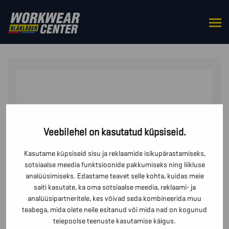
HOME
/
FOOTWEAR
/
PROTECTIVE
FOOTWEAR
/ VEEKINDLAD TURVAJALATSID EPIC S7S
Veebilehel on kasutatud küpsiseid.
Kasutame küpsiseid sisu ja reklaamide isikupärastamiseks,
sotsiaalse meedia funktsioonide pakkumiseks ning liikluse
analüüsimiseks. Edastame teavet selle kohta, kuidas meie
saiti kasutate, ka oma sotsiaalse meedia, reklaami- ja
analüüsipartneritele, kes võivad seda kombineerida muu
teabega, mida olete neile esitanud või mida nad on kogunud
teiepoolse teenuste kasutamise käigus.