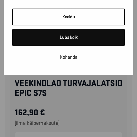
Keeldu
Luba kõik
Kohanda
22930000
VEEKINDLAD TURVAJALATSID
EPIC S7S
162,90
€
(ilma käibemaksuta)