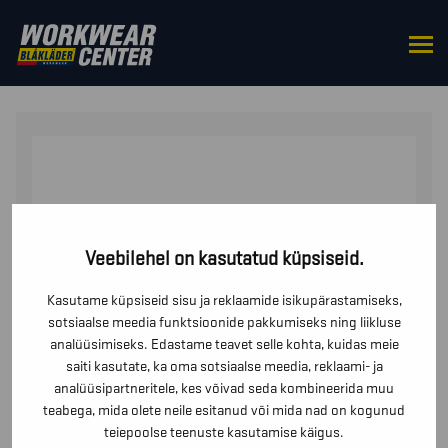
HOME
/
ÜLES
/
POLOSÄRGID
/ UV-KAITSEGA
KÕRGNÄHTAV POLOSÄRK
Veebilehel on kasutatud küpsiseid.
Kasutame küpsiseid sisu ja reklaamide isikupärastamiseks,
sotsiaalse meedia funktsioonide pakkumiseks ning liikluse
analüüsimiseks. Edastame teavet selle kohta, kuidas meie
saiti kasutate, ka oma sotsiaalse meedia, reklaami- ja
analüüsipartneritele, kes võivad seda kombineerida muu
teabega, mida olete neile esitanud või mida nad on kogunud
teiepoolse teenuste kasutamise käigus.