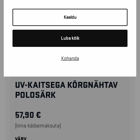
Keeldu
Luba kõik
Kohanda
34281013
UV-KAITSEGA KÕRGNÄHTAV
POLOSÄRK
57,90
€
(ilma käibemaksuta)
VÄRV