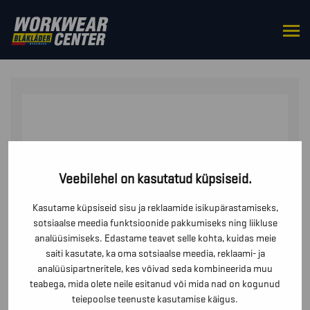
HOME
/
FOOTWEAR
/
PROTECTIVE
FOOTWEAR
/ TURVAJALATSID STRIKER S7S
Veebilehel on kasutatud küpsiseid.
Kasutame küpsiseid sisu ja reklaamide isikupärastamiseks,
sotsiaalse meedia funktsioonide pakkumiseks ning liikluse
analüüsimiseks. Edastame teavet selle kohta, kuidas meie
saiti kasutate, ka oma sotsiaalse meedia, reklaami- ja
analüüsipartneritele, kes võivad seda kombineerida muu
teabega, mida olete neile esitanud või mida nad on kogunud
teiepoolse teenuste kasutamise käigus.