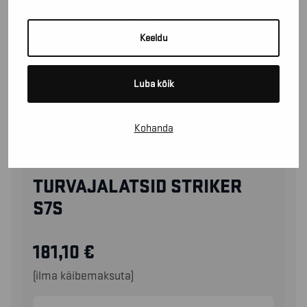
Keeldu
Luba kõik
Kohanda
24880000
TURVAJALATSID STRIKER
S7S
181,10
€
(ilma käibemaksuta)