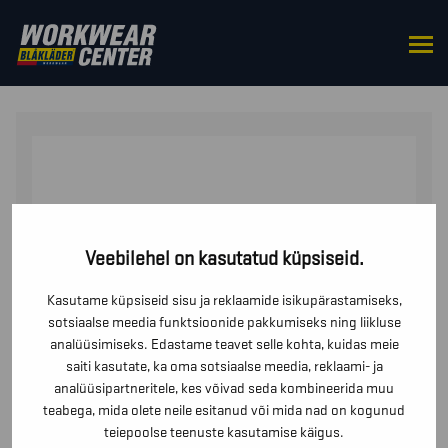
HOME
/
ÜLES
/
T-SÄRGID
/ TULETÕKKEGA PIKKADE
VARRUKATEGA T-SÄRK NAISTELE
Veebilehel on kasutatud küpsiseid.
Kasutame küpsiseid sisu ja reklaamide isikupärastamiseks,
sotsiaalse meedia funktsioonide pakkumiseks ning liikluse
analüüsimiseks. Edastame teavet selle kohta, kuidas meie
saiti kasutate, ka oma sotsiaalse meedia, reklaami- ja
analüüsipartneritele, kes võivad seda kombineerida muu
teabega, mida olete neile esitanud või mida nad on kogunud
teiepoolse teenuste kasutamise käigus.