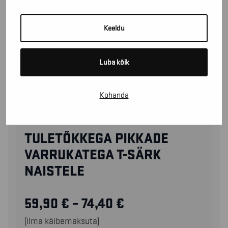
Keeldu
Luba kõik
Kohanda
34671737
TULETÕKKEGA PIKKADE
VARRUKATEGA T-SÄRK
NAISTELE
59,90
€
–
74,40
€
(ilma käibemaksuta)