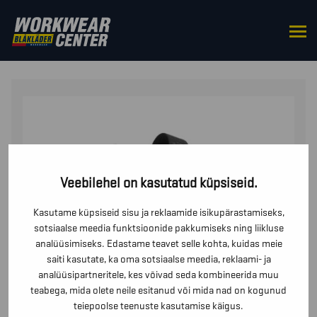
HOME
/
TARVIKUD
/
VÖÖD JA TRAKSID
/ TRAKSID
PÜKSTELE 1862
Veebilehel on kasutatud küpsiseid.
Kasutame küpsiseid sisu ja reklaamide isikupärastamiseks,
sotsiaalse meedia funktsioonide pakkumiseks ning liikluse
analüüsimiseks. Edastame teavet selle kohta, kuidas meie
saiti kasutate, ka oma sotsiaalse meedia, reklaami- ja
analüüsipartneritele, kes võivad seda kombineerida muu
teabega, mida olete neile esitanud või mida nad on kogunud
teiepoolse teenuste kasutamise käigus.