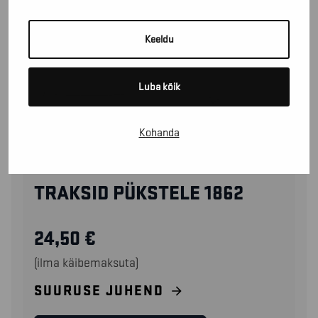
Keeldu
Luba kõik
Kohanda
21621811
TRAKSID PÜKSTELE 1862
24,50
€
(ilma käibemaksuta)
SUURUSE JUHEND