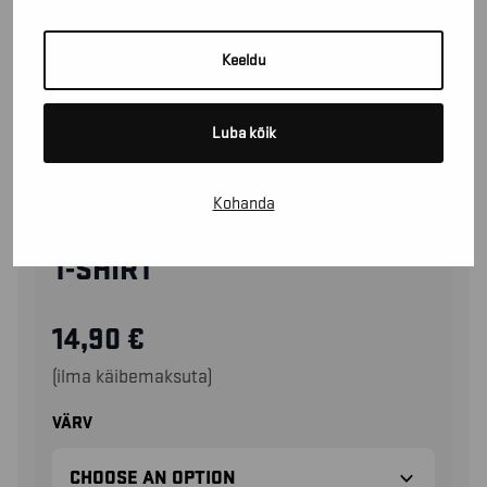
Keeldu
Luba kõik
Kohanda
92151042
T-SHIRT
14,90
€
(ilma käibemaksuta)
VÄRV