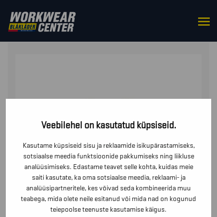
HOME
/
TOPS
/
T-SHIRTS
/ T-SHIRT
Veebilehel on kasutatud küpsiseid.
Kasutame küpsiseid sisu ja reklaamide isikupärastamiseks,
sotsiaalse meedia funktsioonide pakkumiseks ning liikluse
analüüsimiseks. Edastame teavet selle kohta, kuidas meie
saiti kasutate, ka oma sotsiaalse meedia, reklaami- ja
analüüsipartneritele, kes võivad seda kombineerida muu
teabega, mida olete neile esitanud või mida nad on kogunud
teiepoolse teenuste kasutamise käigus.