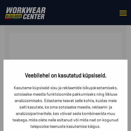
HOME
/
ÜLES
/
T-SÄRGID
/ T-SÄRK EAGLE
Veebilehel on kasutatud küpsiseid.
Kasutame küpsiseid sisu ja reklaamide isikupärastamiseks,
sotsiaalse meedia funktsioonide pakkumiseks ning liikluse
analüüsimiseks. Edastame teavet selle kohta, kuidas meie
saiti kasutate, ka oma sotsiaalse meedia, reklaami- ja
analüüsipartneritele, kes võivad seda kombineerida muu
teabega, mida olete neile esitanud või mida nad on kogunud
teiepoolse teenuste kasutamise käigus.