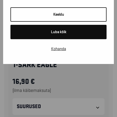
Keeldu
Luba kõik
Kohanda
94221053
T-SÄRK EAGLE
16,90
€
(ilma käibemaksuta)
SUURUSED