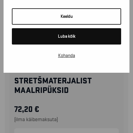
Keeldu
Luba kõik
Kohanda
10951330
STRETŠMATERJALIST
MAALRIPÜKSID
72,20
€
(ilma käibemaksuta)