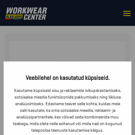
HOME
/
BOTTOMS
/
TROUSERS
/ STRETŠMATERJALIST
MAALRIPÜKSID
Veebilehel on kasutatud küpsiseid.
Kasutame küpsiseid sisu ja reklaamide isikupärastamiseks,
sotsiaalse meedia funktsioonide pakkumiseks ning liikluse
analüüsimiseks. Edastame teavet selle kohta, kuidas meie
saiti kasutate, ka oma sotsiaalse meedia, reklaami- ja
analüüsipartneritele, kes võivad seda kombineerida muu
teabega, mida olete neile esitanud või mida nad on kogunud
teiepoolse teenuste kasutamise käigus.