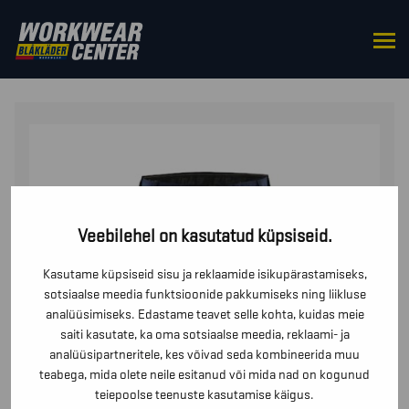
HOME
/
BOTTOMS
/
TROUSERS
/ STRETŠKANGAST
PÜKSID OSKUSTÖÖLISTELE
Veebilehel on kasutatud küpsiseid.
Kasutame küpsiseid sisu ja reklaamide isikupärastamiseks,
sotsiaalse meedia funktsioonide pakkumiseks ning liikluse
analüüsimiseks. Edastame teavet selle kohta, kuidas meie
saiti kasutate, ka oma sotsiaalse meedia, reklaami- ja
analüüsipartneritele, kes võivad seda kombineerida muu
teabega, mida olete neile esitanud või mida nad on kogunud
teiepoolse teenuste kasutamise käigus.