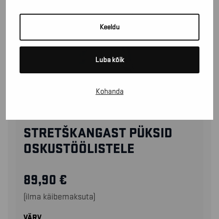
Keeldu
Luba kõik
Kohanda
17511832
STRETŠKANGAST PÜKSID
OSKUSTÖÖLISTELE
89,90
€
(ilma käibemaksuta)
VÄRV