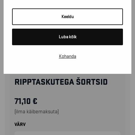
Keeldu
Luba kõik
Kohanda
14941330
RIPPTASKUTEGA ŠORTSID
71,10
€
(ilma käibemaksuta)
VÄRV