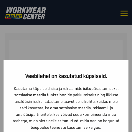
HOME
/
BOTTOMS
/
SHORTS
/ RIPPTASKUTEGA
ŠORTSID
Veebilehel on kasutatud küpsiseid.
Kasutame küpsiseid sisu ja reklaamide isikupärastamiseks,
sotsiaalse meedia funktsioonide pakkumiseks ning liikluse
analüüsimiseks. Edastame teavet selle kohta, kuidas meie
saiti kasutate, ka oma sotsiaalse meedia, reklaami- ja
analüüsipartneritele, kes võivad seda kombineerida muu
teabega, mida olete neile esitanud või mida nad on kogunud
teiepoolse teenuste kasutamise käigus.