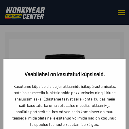
HOME
/
BOTTOMS
/
TROUSERS
/ RIPPTASKUTEGA
PÜKSID 4-SUUNALISEST STRETŠKANGAST
Veebilehel on kasutatud küpsiseid.
Kasutame küpsiseid sisu ja reklaamide isikupärastamiseks,
sotsiaalse meedia funktsioonide pakkumiseks ning liikluse
analüüsimiseks. Edastame teavet selle kohta, kuidas meie
saiti kasutate, ka oma sotsiaalse meedia, reklaami- ja
analüüsipartneritele, kes võivad seda kombineerida muu
teabega, mida olete neile esitanud või mida nad on kogunud
teiepoolse teenuste kasutamise käigus.