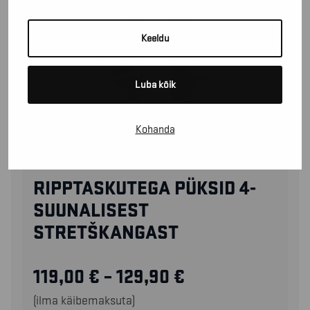
Keeldu
Luba kõik
Kohanda
17201645
RIPPTASKUTEGA PÜKSID 4-
SUUNALISEST
STRETŠKANGAST
119,00
€
–
129,90
€
(ilma käibemaksuta)