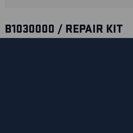
B1030000 / REPAIR KIT
FREELOCK FOR HIGH-CUT
Complete repair kit for changing the freelock system on Bl
safety boots.
Oops! We could not locate your form.