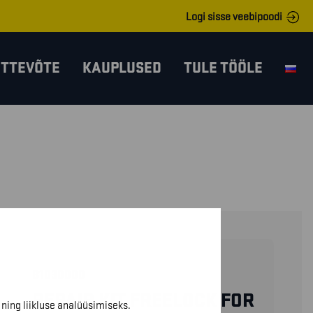
Logi sisse veebipoodi
ETTEVÕTE
KAUPLUSED
TULE TÖÖLE
B1030000
REPAIR KIT FREELOCK FOR
ning liikluse analüüsimiseks.