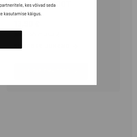
HIGH-CUT BOOT
partneritele, kes võivad seda
te kasutamise käigus.
13,90
€
(ilma käibemaksuta)
SUURUSE JUHEND
LEIDKE OMA POOD