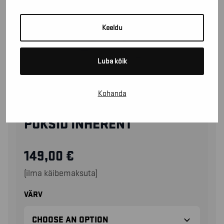
Keeldu
Luba kõik
Kohanda
14171512
PÜKSID INHERENT
149,00
€
(ilma käibemaksuta)
VÄRV