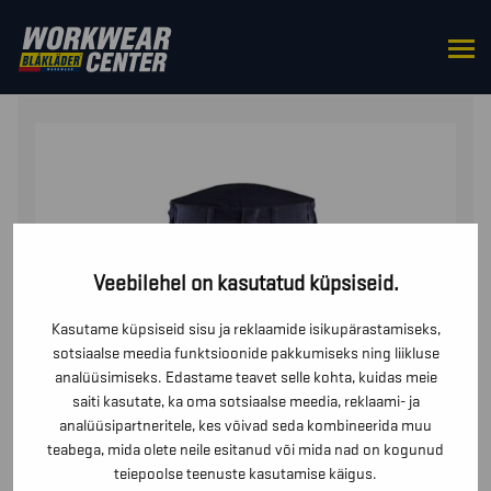
HOME
/
BOTTOMS
/
TROUSERS
/ PÜKSID INHERENT
Veebilehel on kasutatud küpsiseid.
Kasutame küpsiseid sisu ja reklaamide isikupärastamiseks,
sotsiaalse meedia funktsioonide pakkumiseks ning liikluse
analüüsimiseks. Edastame teavet selle kohta, kuidas meie
saiti kasutate, ka oma sotsiaalse meedia, reklaami- ja
analüüsipartneritele, kes võivad seda kombineerida muu
teabega, mida olete neile esitanud või mida nad on kogunud
teiepoolse teenuste kasutamise käigus.