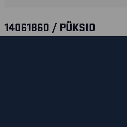
14061860 / PÜKSID
Insert pockets in the front. Bellowed back pocket with flap 
colours and button. Thigh pocket with flap. Ruler pocket. L
phone pocket, which can be attached. CORDURA®-reinforc
Belt buckles. Strong zipper in the fly. Button in waistband an
ring for attaching ID card holder 2130.
Certified according to EN14404.
SERTIFIKAADID
MATERJALID JA PESEMISJUHISED