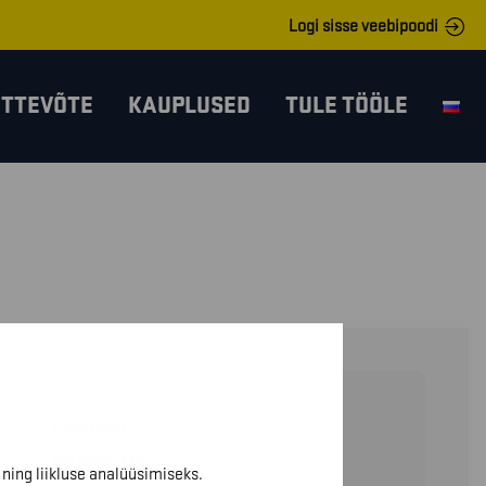
Logi sisse veebipoodi
ETTEVÕTE
KAUPLUSED
TULE TÖÖLE
14061860
PÜKSID
ning liikluse analüüsimiseks.