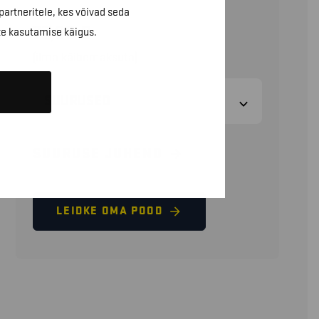
partneritele, kes võivad seda
77,60
€
te kasutamise käigus.
(ilma käibemaksuta)
SUURUSED
SUURUSE JUHEND
LEIDKE OMA POOD