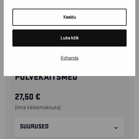
Keeldu
Luba kõik
Kohanda
40671933
PÕLVEKAITSMED
27,50
€
(ilma käibemaksuta)
SUURUSED