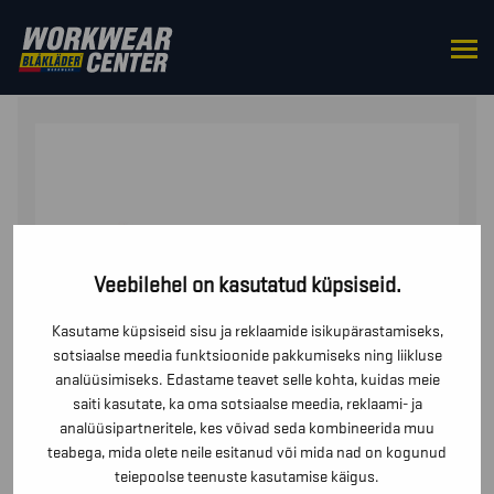
HOME
/
ACCESSORIES
/
KNEEPADS
/ PÕLVEKAITSMED
Veebilehel on kasutatud küpsiseid.
Kasutame küpsiseid sisu ja reklaamide isikupärastamiseks,
sotsiaalse meedia funktsioonide pakkumiseks ning liikluse
analüüsimiseks. Edastame teavet selle kohta, kuidas meie
saiti kasutate, ka oma sotsiaalse meedia, reklaami- ja
analüüsipartneritele, kes võivad seda kombineerida muu
teabega, mida olete neile esitanud või mida nad on kogunud
teiepoolse teenuste kasutamise käigus.