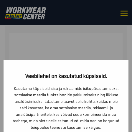
HOME
/
TOPS
/
POLO SHIRTS
/ PIKEESÄRK
Veebilehel on kasutatud küpsiseid.
Kasutame küpsiseid sisu ja reklaamide isikupärastamiseks,
sotsiaalse meedia funktsioonide pakkumiseks ning liikluse
analüüsimiseks. Edastame teavet selle kohta, kuidas meie
saiti kasutate, ka oma sotsiaalse meedia, reklaami- ja
analüüsipartneritele, kes võivad seda kombineerida muu
teabega, mida olete neile esitanud või mida nad on kogunud
teiepoolse teenuste kasutamise käigus.