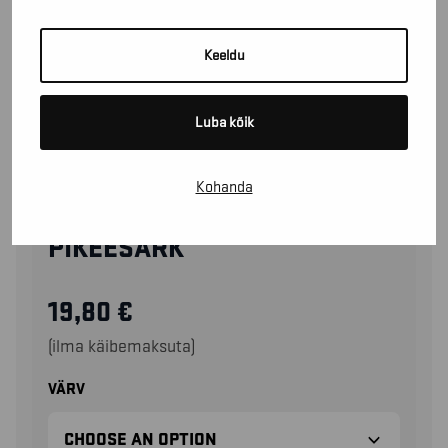
Keeldu
Luba kõik
Kohanda
34351035
PIKEESÄRK
19,80
€
(ilma käibemaksuta)
VÄRV