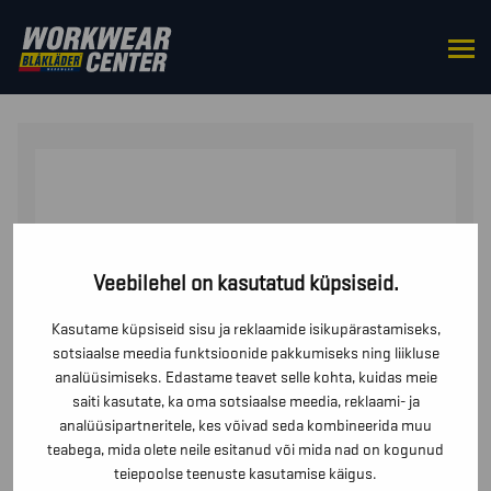
HOME
/
FOOTWEAR
/
FOOTWEAR
ACCESSORIES
/ ORIGINAALNE SISETALD STRIKER
Veebilehel on kasutatud küpsiseid.
Kasutame küpsiseid sisu ja reklaamide isikupärastamiseks,
sotsiaalse meedia funktsioonide pakkumiseks ning liikluse
analüüsimiseks. Edastame teavet selle kohta, kuidas meie
saiti kasutate, ka oma sotsiaalse meedia, reklaami- ja
analüüsipartneritele, kes võivad seda kombineerida muu
teabega, mida olete neile esitanud või mida nad on kogunud
teiepoolse teenuste kasutamise käigus.