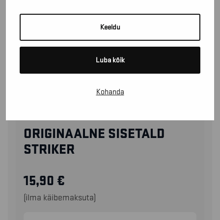
Keeldu
Luba kõik
Kohanda
22160000
ORIGINAALNE SISETALD
STRIKER
15,90
€
(ilma käibemaksuta)