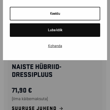
Keeldu
Luba kõik
Kohanda
34192533
NAISTE HÜBRIID-
DRESSIPLUUS
71,90
€
(ilma käibemaksuta)
SUURUSE JUHEND