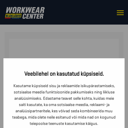
HOME
/
ÜLES
/
KAPUUTSIGA
/ NAISTE HÜBRIID-
DRESSIPLUUS
Veebilehel on kasutatud küpsiseid.
Kasutame küpsiseid sisu ja reklaamide isikupärastamiseks,
sotsiaalse meedia funktsioonide pakkumiseks ning liikluse
analüüsimiseks. Edastame teavet selle kohta, kuidas meie
saiti kasutate, ka oma sotsiaalse meedia, reklaami- ja
analüüsipartneritele, kes võivad seda kombineerida muu
teabega, mida olete neile esitanud või mida nad on kogunud
teiepoolse teenuste kasutamise käigus.