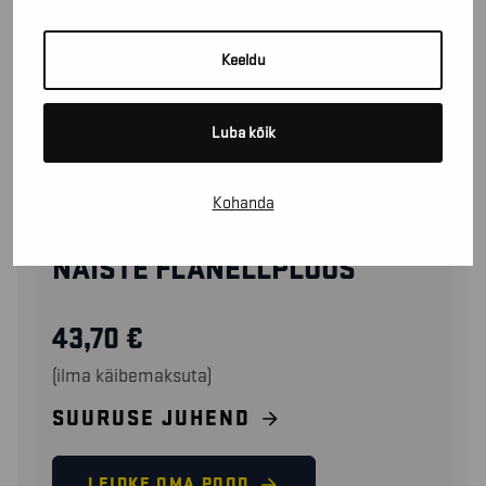
Keeldu
Luba kõik
Kohanda
32091152
NAISTE FLANELLPLUUS
43,70
€
(ilma käibemaksuta)
SUURUSE JUHEND
LEIDKE OMA POOD