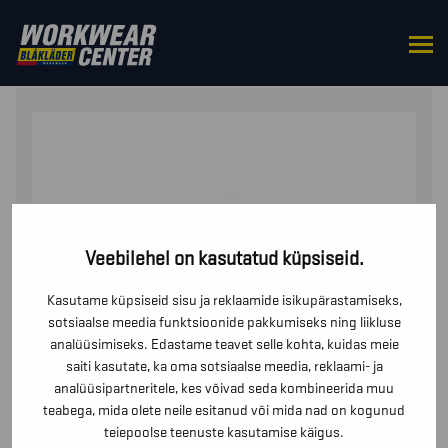
HOME
/
ÜLES
/
SÄRGID
/ NAISTE FLANELLPLUUS
Veebilehel on kasutatud küpsiseid.
Kasutame küpsiseid sisu ja reklaamide isikupärastamiseks,
sotsiaalse meedia funktsioonide pakkumiseks ning liikluse
analüüsimiseks. Edastame teavet selle kohta, kuidas meie
saiti kasutate, ka oma sotsiaalse meedia, reklaami- ja
analüüsipartneritele, kes võivad seda kombineerida muu
teabega, mida olete neile esitanud või mida nad on kogunud
teiepoolse teenuste kasutamise käigus.