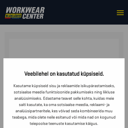
HOME
/
TOPS
/
SWEATERS
/ NAISTE DRESSIPLUUS
MULTINORM INHERENT
Veebilehel on kasutatud küpsiseid.
Kasutame küpsiseid sisu ja reklaamide isikupärastamiseks,
sotsiaalse meedia funktsioonide pakkumiseks ning liikluse
analüüsimiseks. Edastame teavet selle kohta, kuidas meie
saiti kasutate, ka oma sotsiaalse meedia, reklaami- ja
analüüsipartneritele, kes võivad seda kombineerida muu
teabega, mida olete neile esitanud või mida nad on kogunud
teiepoolse teenuste kasutamise käigus.