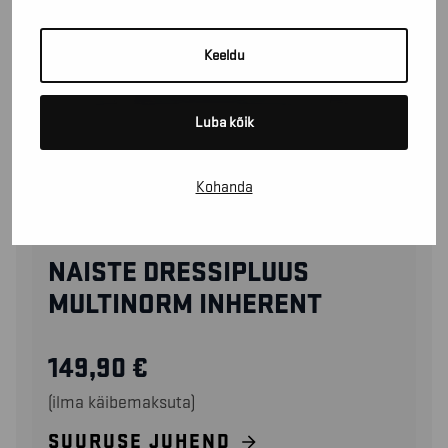
Keeldu
Luba kõik
Kohanda
34541745
NAISTE DRESSIPLUUS
MULTINORM INHERENT
149,90
€
(ilma käibemaksuta)
SUURUSE JUHEND