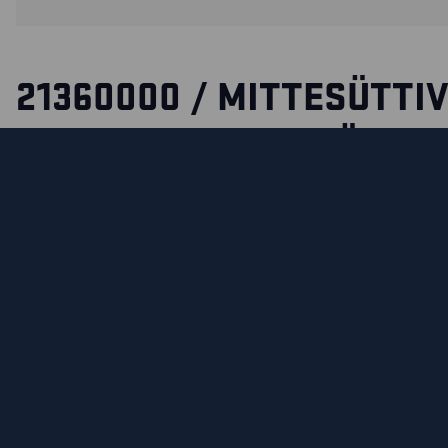
21360000 / MITTESÜTTI
TUGEVDUS MITTESÜTTIV
RÕIVASTELE
Leekiaeglustav põlvekohti tugevdav kleebis, mis pikendab 
põlvekaitsmetaskute ja kogu rõiva eluiga. Neile, kes tööt
tööpäevast põlvili.