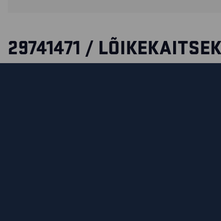
29741471 / LÕIKEKAITSE
NITRIILKATTEGA
Nitriilkattega lõikekaitseklassiga kindad on pehmed ja vast
on elastne ja pehme kattematerjal. Karustatud kontaktpind
pöidlaosa.
SERTIFIKAADID
FUNKTSIOONID