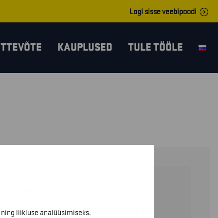
Logi sisse veebipoodi
ETTEVÕTE
KAUPLUSED
TULE TÖÖLE
29741471
LÕIKEKAITSEKLASS B,
ning liikluse analüüsimiseks.