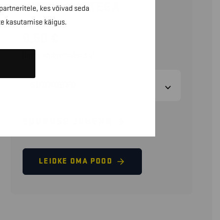
NITRIILKATTEGA
partneritele, kes võivad seda
te kasutamise käigus.
6,50
€
(ilma käibemaksuta)
SUURUSED
SUURUSE JUHEND
LEIDKE OMA POOD