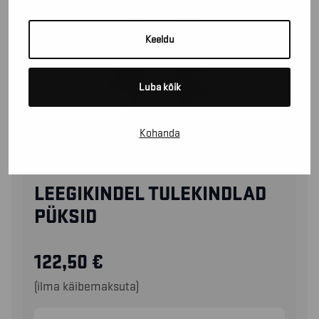
Keeldu
Luba kõik
Kohanda
15611516
LEEGIKINDEL TULEKINDLAD
PÜKSID
122,50
€
(ilma käibemaksuta)