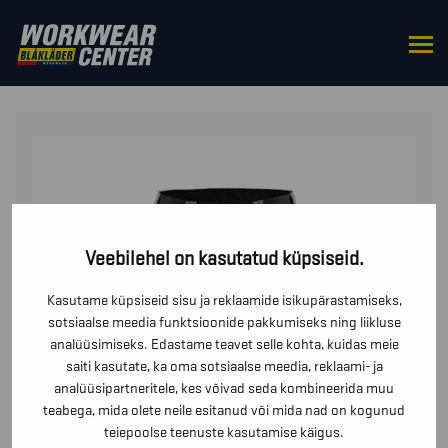
HOME
/
BOTTOMS
/
TROUSERS
/ LEEGIKINDEL
TULEKINDLAD PÜKSID
Veebilehel on kasutatud küpsiseid.
Kasutame küpsiseid sisu ja reklaamide isikupärastamiseks,
sotsiaalse meedia funktsioonide pakkumiseks ning liikluse
analüüsimiseks. Edastame teavet selle kohta, kuidas meie
saiti kasutate, ka oma sotsiaalse meedia, reklaami- ja
analüüsipartneritele, kes võivad seda kombineerida muu
teabega, mida olete neile esitanud või mida nad on kogunud
teiepoolse teenuste kasutamise käigus.