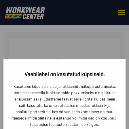
HOME
/
ACCESSORIES
/
OTHER
/ KÕRGNÄHTAV
PANEEL RASEDATELE
Veebilehel on kasutatud küpsiseid.
Kasutame küpsiseid sisu ja reklaamide isikupärastamiseks,
sotsiaalse meedia funktsioonide pakkumiseks ning liikluse
analüüsimiseks. Edastame teavet selle kohta, kuidas meie
saiti kasutate, ka oma sotsiaalse meedia, reklaami- ja
analüüsipartneritele, kes võivad seda kombineerida muu
teabega, mida olete neile esitanud või mida nad on kogunud
teiepoolse teenuste kasutamise käigus.