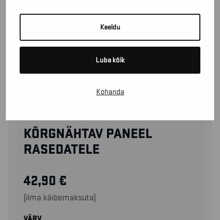
Keeldu
Luba kõik
Kohanda
21721987
KÕRGNÄHTAV PANEEL
RASEDATELE
42,90
€
(ilma käibemaksuta)
VÄRV