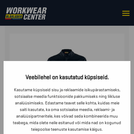
HOME
/
KOMBINESOONID
/ KOMBINESOON STRETCH
Veebilehel on kasutatud küpsiseid.
Kasutame küpsiseid sisu ja reklaamide isikupärastamiseks,
sotsiaalse meedia funktsioonide pakkumiseks ning liikluse
analüüsimiseks. Edastame teavet selle kohta, kuidas meie
saiti kasutate, ka oma sotsiaalse meedia, reklaami- ja
analüüsipartneritele, kes võivad seda kombineerida muu
teabega, mida olete neile esitanud või mida nad on kogunud
teiepoolse teenuste kasutamise käigus.