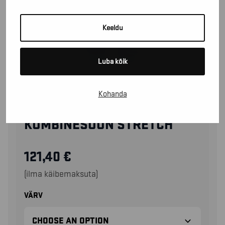
Keeldu
Luba kõik
Kohanda
61661344
KOMBINESOON STRETCH
121,40
€
(ilma käibemaksuta)
VÄRV