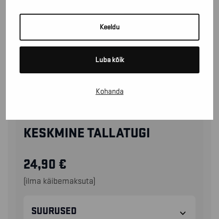
Keeldu
Luba kõik
Kohanda
25610000
KESKMINE TALLATUGI
24,90
€
(ilma käibemaksuta)
SUURUSED