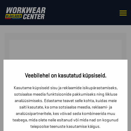
HOME
/
FOOTWEAR
/
FOOTWEAR
ACCESSORIES
/ KESKMINE TALLATUGI
Veebilehel on kasutatud küpsiseid.
Kasutame küpsiseid sisu ja reklaamide isikupärastamiseks,
sotsiaalse meedia funktsioonide pakkumiseks ning liikluse
analüüsimiseks. Edastame teavet selle kohta, kuidas meie
saiti kasutate, ka oma sotsiaalse meedia, reklaami- ja
analüüsipartneritele, kes võivad seda kombineerida muu
teabega, mida olete neile esitanud või mida nad on kogunud
teiepoolse teenuste kasutamise käigus.