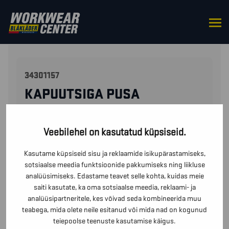
HOME
/
ÜLES
/
KAPUUTSIGA
/ KAPUUTSIGA PUSA
34301157
KAPUUTSIGA PUSA
57,90
€
Veebilehel on kasutatud küpsiseid.
(ilma käibemaksuta)
Kasutame küpsiseid sisu ja reklaamide isikupärastamiseks,
sotsiaalse meedia funktsioonide pakkumiseks ning liikluse
SUURUSED
analüüsimiseks. Edastame teavet selle kohta, kuidas meie
saiti kasutate, ka oma sotsiaalse meedia, reklaami- ja
analüüsipartneritele, kes võivad seda kombineerida muu
teabega, mida olete neile esitanud või mida nad on kogunud
SUURUSE JUHEND
teiepoolse teenuste kasutamise käigus.