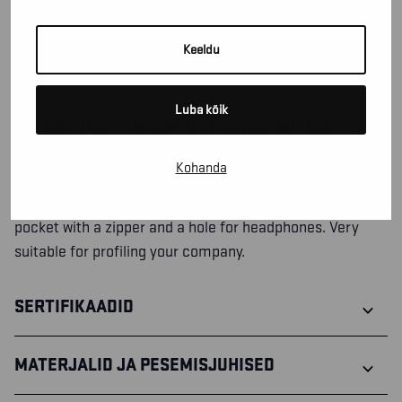
LEIDKE OMA POOD
Keeldu
Luba kõik
34301157 / KAPUUTSIGA PUSA
Kohanda
Stylish and comfortably warm hoodie in soft tricot that
works just as well at work as in leisure time. Has a phone
pocket with a zipper and a hole for headphones. Very
suitable for profiling your company.
SERTIFIKAADID
MATERJALID JA PESEMISJUHISED