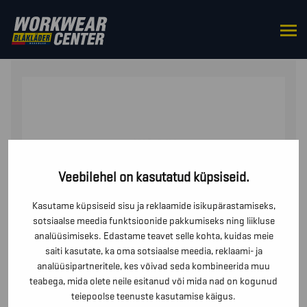
HOME
/
ÜLES
/
JOPED
/ JAKK
Veebilehel on kasutatud küpsiseid.
Kasutame küpsiseid sisu ja reklaamide isikupärastamiseks,
sotsiaalse meedia funktsioonide pakkumiseks ning liikluse
analüüsimiseks. Edastame teavet selle kohta, kuidas meie
saiti kasutate, ka oma sotsiaalse meedia, reklaami- ja
analüüsipartneritele, kes võivad seda kombineerida muu
teabega, mida olete neile esitanud või mida nad on kogunud
teiepoolse teenuste kasutamise käigus.