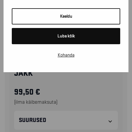
Keeldu
Luba kõik
Kohanda
40951370
JAKK
99,50
€
(ilma käibemaksuta)
SUURUSED