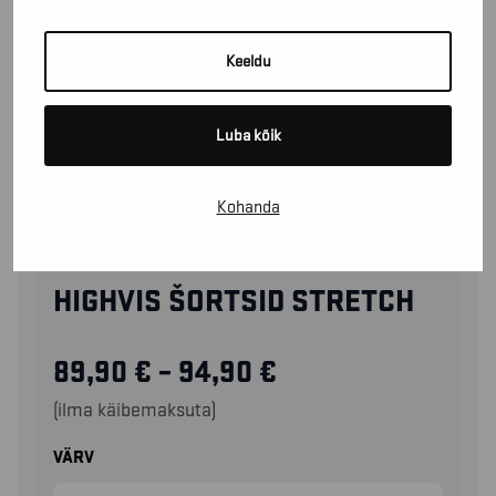
Keeldu
Luba kõik
Kohanda
15411811
HIGHVIS ŠORTSID STRETCH
89,90
€
–
94,90
€
(ilma käibemaksuta)
VÄRV