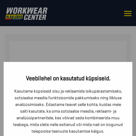
HOME
/
BOTTOMS
/
SHORTS
/ HIGHVIS ŠORTSID
STRETCH
Veebilehel on kasutatud küpsiseid.
Kasutame küpsiseid sisu ja reklaamide isikupärastamiseks,
sotsiaalse meedia funktsioonide pakkumiseks ning liikluse
analüüsimiseks. Edastame teavet selle kohta, kuidas meie
saiti kasutate, ka oma sotsiaalse meedia, reklaami- ja
analüüsipartneritele, kes võivad seda kombineerida muu
teabega, mida olete neile esitanud või mida nad on kogunud
teiepoolse teenuste kasutamise käigus.