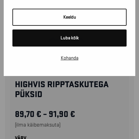
Keeldu
Luba kõik
Kohanda
15681811
HIGHVIS RIPPTASKUTEGA
PÜKSID
89,70
€
–
91,90
€
(ilma käibemaksuta)
VÄRV