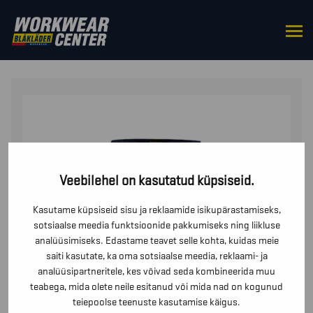
HOME
/
BOTTOMS
/
TROUSERS
/ HIGHVIS
RIPPTASKUTEGA PÜKSID
Veebilehel on kasutatud küpsiseid.
Kasutame küpsiseid sisu ja reklaamide isikupärastamiseks,
sotsiaalse meedia funktsioonide pakkumiseks ning liikluse
analüüsimiseks. Edastame teavet selle kohta, kuidas meie
saiti kasutate, ka oma sotsiaalse meedia, reklaami- ja
analüüsipartneritele, kes võivad seda kombineerida muu
teabega, mida olete neile esitanud või mida nad on kogunud
teiepoolse teenuste kasutamise käigus.