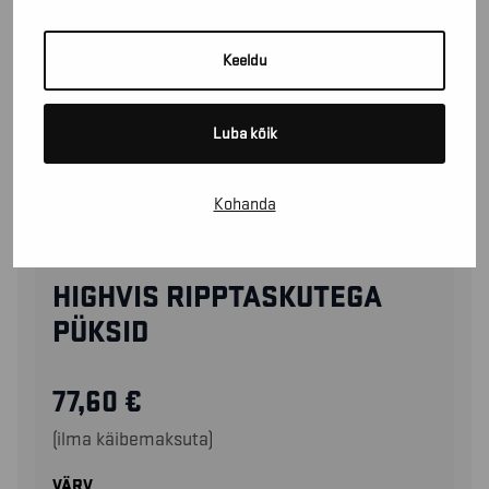
Keeldu
Luba kõik
Kohanda
15291860
HIGHVIS RIPPTASKUTEGA
PÜKSID
77,60
€
(ilma käibemaksuta)
VÄRV