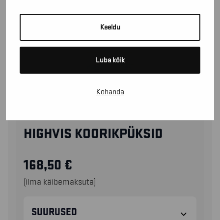
Keeldu
Luba kõik
Kohanda
18771977
HIGHVIS KOORIKPÜKSID
168,50
€
(ilma käibemaksuta)
SUURUSED