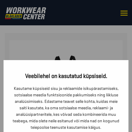
HOME
/
BOTTOMS
/
TROUSERS
/ HIGHVIS
KOORIKPÜKSID
Veebilehel on kasutatud küpsiseid.
Kasutame küpsiseid sisu ja reklaamide isikupärastamiseks,
sotsiaalse meedia funktsioonide pakkumiseks ning liikluse
analüüsimiseks. Edastame teavet selle kohta, kuidas meie
saiti kasutate, ka oma sotsiaalse meedia, reklaami- ja
analüüsipartneritele, kes võivad seda kombineerida muu
teabega, mida olete neile esitanud või mida nad on kogunud
teiepoolse teenuste kasutamise käigus.