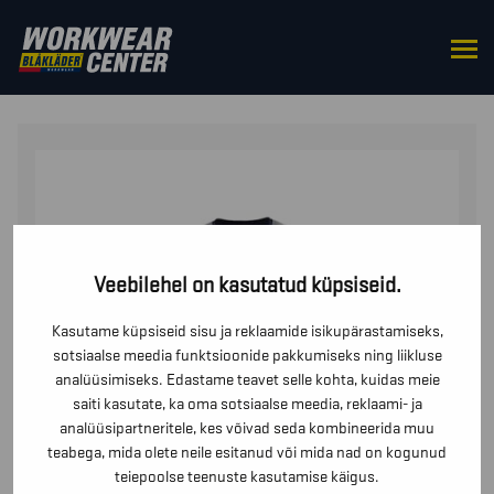
HOME
/
BOTTOMS
/
SLEEVELESS
OVERALLS
/ HELKURITEGA TALVEPOOLKOMBINESOON
Veebilehel on kasutatud küpsiseid.
Kasutame küpsiseid sisu ja reklaamide isikupärastamiseks,
sotsiaalse meedia funktsioonide pakkumiseks ning liikluse
analüüsimiseks. Edastame teavet selle kohta, kuidas meie
saiti kasutate, ka oma sotsiaalse meedia, reklaami- ja
analüüsipartneritele, kes võivad seda kombineerida muu
teabega, mida olete neile esitanud või mida nad on kogunud
teiepoolse teenuste kasutamise käigus.