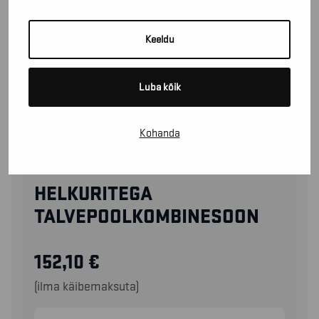
Keeldu
Luba kõik
Kohanda
85041977
HELKURITEGA
TALVEPOOLKOMBINESOON
152,10
€
(ilma käibemaksuta)