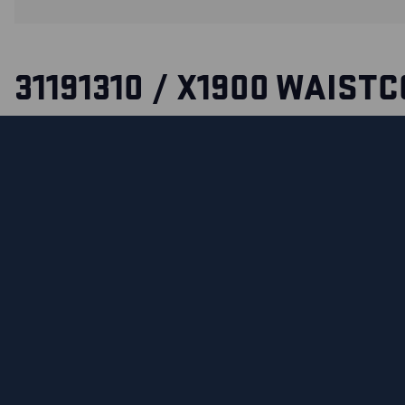
31191310 / X1900 WAIST
Modern work waistcoat with many practical pockets for too
Detachable nail pockets and waist strap to reduce shoulder
It even has double zippers at the front to adjust the width, 
better fit and greater comfort. Mesh panels with stretch m
waistcoat light and provide good ventilation.
СЕРТИФИКАЦИЯ
MATERIALS AND WASHING INSTRUCTIONS